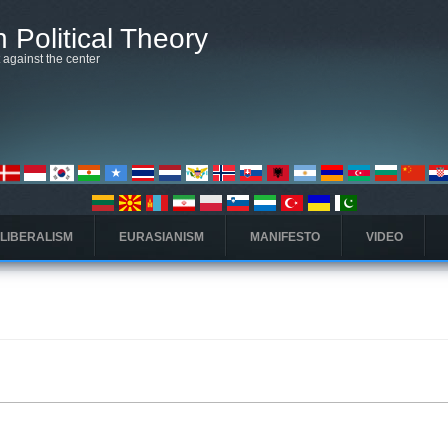
 Political Theory
t against the center
 LIBERALISM
EURASIANISM
MANIFESTO
VIDEO