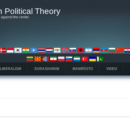
 Political Theory
t against the center
 LIBERALISM
EURASIANISM
MANIFESTO
VIDEO