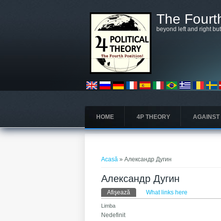
Mergi la conţinutul principal
The Fourth
beyond left and right bu
HOME
4P THEORY
AGAINST
Eşti aici
Acasă
» Александр Дугин
Александр Дугин
Taburi primare
Afişează
(tab activ)
What links here
Limba
Nedefinit