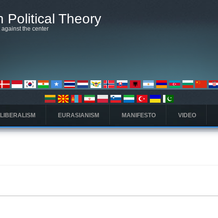
 Political Theory
t against the center
 LIBERALISM
EURASIANISM
MANIFESTO
VIDEO