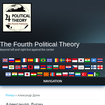
Pereiti į pagrindinį turinį
The Fourth Political Theory
beyond left and right but against the center
NAVIGATION
Jūs esate čia
Pirmas
» Александр Дугин
Александр Дугин