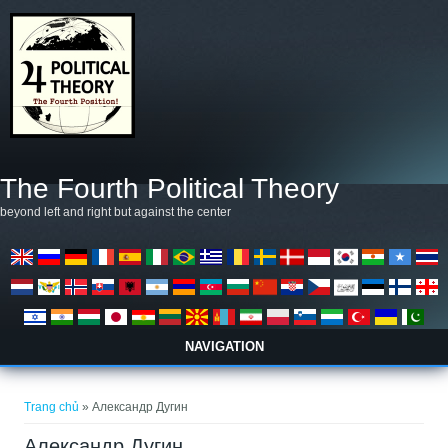
Nhảy đến nội dung
The Fourth Political Theory
beyond left and right but against the center
NAVIGATION
Bạn đang ở đây
Trang chủ
» Александр Дугин
Александр Дугин