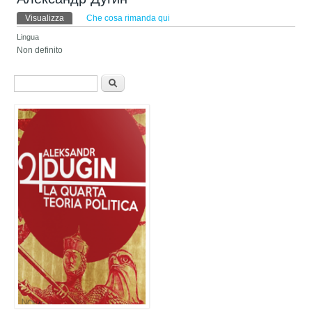
Schede primarie
Visualizza
(scheda attiva)
Che cosa rimanda qui
Lingua
Non definito
Form di ricerca
Cerca