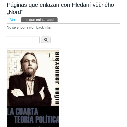
Páginas que enlazan con Hledání věčného
„Nord“
Solapas principales
Ver
Lo que enlaza aquí
(solapa activa)
No se encontraron backlinks
Formulario de búsqueda
Buscar