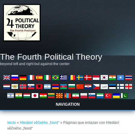
Pasar al contenido principal
The Fourth Political Theory
beyond left and right but against the center
NAVIGATION
Se encuentra usted aquí
Inicio
»
Hledání věčného „Nord“
» Páginas que enlazan con Hledání
věčného „Nord“