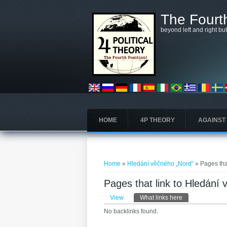
Skip to main content
The Fourth
beyond left and right bu
HOME
4P THEORY
AGAINST
You are here
Home
»
Hledání věčného „Nord“
» Pages tha
Pages that link to Hledání
Primary tabs
View
What links here
(active tab)
No backlinks found.