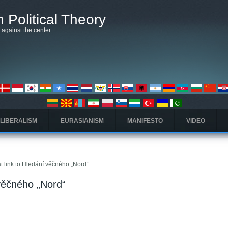
 Political Theory
t against the center
 LIBERALISM
EURASIANISM
MANIFESTO
VIDEO
t link to Hledání věčného „Nord“
 věčného „Nord“