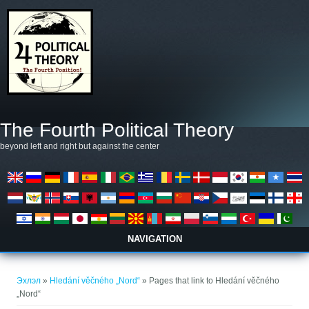
Skip to main content
The Fourth Political Theory
beyond left and right but against the center
NAVIGATION
You are here
Эхлэл
»
Hledání věčného „Nord“
» Pages that link to Hledání věčného
„Nord“