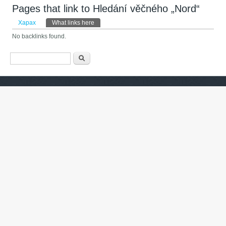
Pages that link to Hledání věčného „Nord“
Primary tabs
Харах
What links here
(active tab)
No backlinks found.
Search form
Хайх