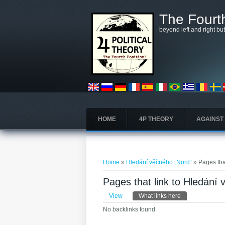
Skip to main content
The Fourth
beyond left and right bu
HOME
4P THEORY
AGAINST
You are here
Home
»
Hledání věčného „Nord“
» Pages tha
Pages that link to Hledání
Primary tabs
View
What links here
(active tab)
No backlinks found.