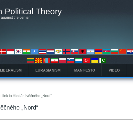
 Political Theory
t against the center
 LIBERALISM
EURASIANISM
MANIFESTO
VIDEO
t link to Hledání věčného „Nord“
 věčného „Nord“