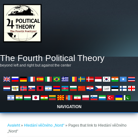
Liigu edasi põhisisu juurde
The Fourth Political Theory
beyond left and right but against the center
NAVIGATION
Sa oled siin
Avaleht
»
Hledání věčného „Nord“
» Pages that link to Hledání věčného
„Nord“