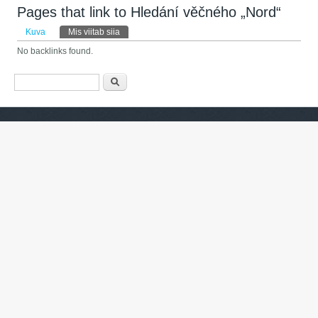
Pages that link to Hledání věčného „Nord“
Peasakid
Kuva
Mis viitab siia
(aktiivne sakk)
No backlinks found.
Otsinguvorm
Otsing