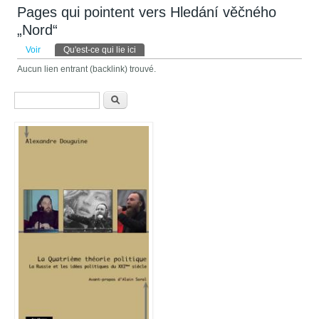
Pages qui pointent vers Hledání věčného
„Nord“
Onglets principaux
Voir
Qu'est-ce qui lie ici
(onglet actif)
Aucun lien entrant (backlink) trouvé.
Formulaire de recherche
Recherche