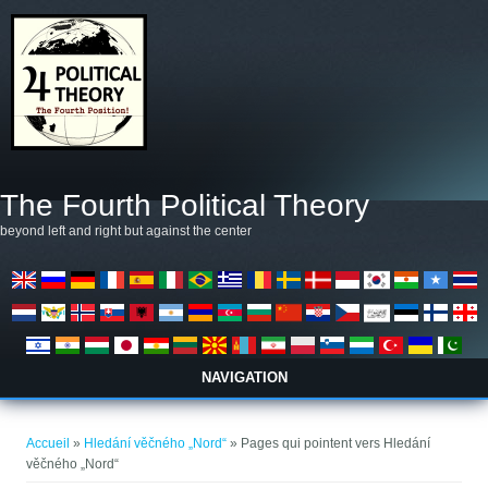
Aller au contenu principal
The Fourth Political Theory
beyond left and right but against the center
NAVIGATION
Vous êtes ici
Accueil
»
Hledání věčného „Nord“
» Pages qui pointent vers Hledání
věčného „Nord“