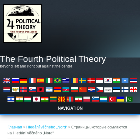
Перейти к основному содержанию
The Fourth Political Theory
beyond left and right but against the center
NAVIGATION
Вы здесь
Главная
»
Hledání věčného „Nord“
» Страницы, которые ссылаются
на Hledání věčného „Nord“