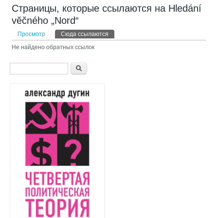
Страницы, которые ссылаются на Hledání
věčného „Nord“
Главные вкладки
Просмотр
Сюда ссылаются
(активная вкладка)
Не найдено обратных ссылок
Форма поиска
Поиск