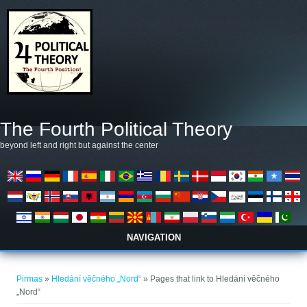
Pereiti į pagrindinį turinį
The Fourth Political Theory
beyond left and right but against the center
NAVIGATION
Jūs esate čia
Pirmas
»
Hledání věčného „Nord“
» Pages that link to Hledání věčného
„Nord“