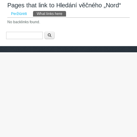
Pages that link to Hledání věčného „Nord“
Pirminės kortelės
Peržiūrėti
What links here
(aktyvi kortelė)
No backlinks found.
Paieškos forma
Paieška