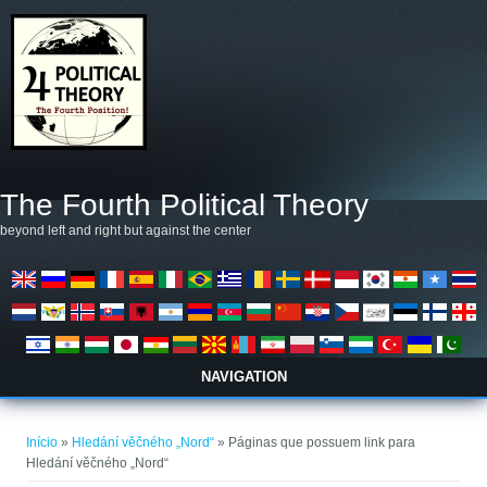
Pular para o conteúdo principal
The Fourth Political Theory
beyond left and right but against the center
NAVIGATION
Você está aqui
Início
»
Hledání věčného „Nord“
» Páginas que possuem link para
Hledání věčného „Nord“