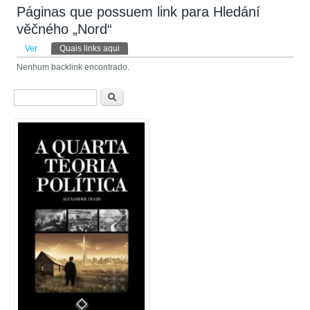
Páginas que possuem link para Hledání
věčného „Nord“
Abas primárias
Ver
Quais links aqui
(aba ativa)
Nenhum backlink encontrado.
Formulário de busca
Buscar