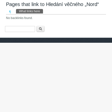
Pages that link to Hledání věčného „Nord“
Primary tabs
ดู
What links here
(แท็บปัจจุบัน)
No backlinks found.
ฟอร์มค้นหา
ค้นหา