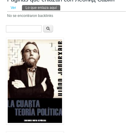
Solapas principales
Ver
Lo que enlaza aquí
(solapa activa)
No se encontraron backlinks
Formulario de búsqueda
Buscar