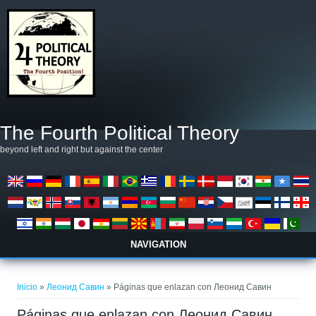
Pasar al contenido principal
The Fourth Political Theory
beyond left and right but against the center
NAVIGATION
Se encuentra usted aquí
Inicio
»
Леонид Савин
» Páginas que enlazan con Леонид Савин
Páginas que enlazan con Леонид Савин