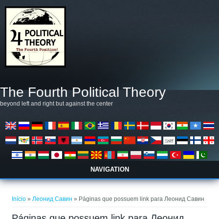
Pular para o conteúdo principal
The Fourth Political Theory
beyond left and right but against the center
NAVIGATION
Você está aqui
Início
»
Леонид Савин
» Páginas que possuem link para Леонид Савин
Páginas que possuem link para Леонид