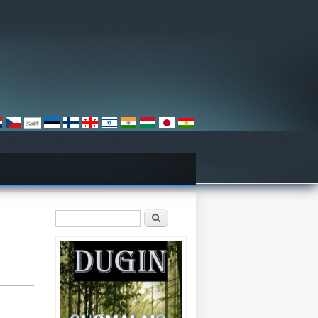
Hakulomake
Etsi