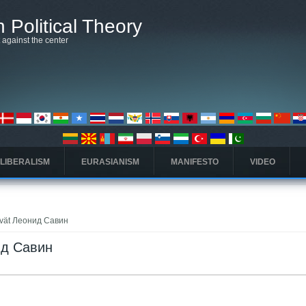
 Political Theory
t against the center
 LIBERALISM
EURASIANISM
MANIFESTO
VIDEO
ttävät Леонид Савин
нид Савин
välilehti)