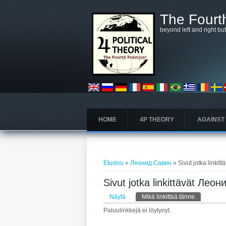
Hyppää pääsisältöön
The Fourth
beyond left and right bu
HOME
4P THEORY
AGAINST
Olet täällä
Etusivu
»
Леонид Савин
» Sivut jotka linki
Sivut jotka linkittävät Лео
Ensisijaiset välilehdet
Näytä
Mikä linkittää tänne
(aktiivinen 
Paluulinkkejä ei löytynyt.