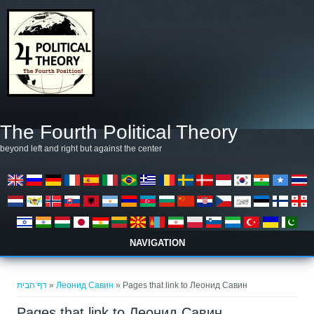
דילוג לתוכן העיקרי
The Fourth Political Theory
beyond left and right but against the center
NAVIGATION
הינך נמצא כאן
דף הבית
»
Леонид Савин
» Pages that link to Леонид Савин
Pages that link to Леонид Савин