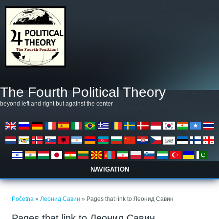
Skoči na glavni sadržaj
The Fourth Political Theory
beyond left and right but against the center
NAVIGATION
Vi ste ovdje
Početna
»
Леонид Савин
» Pages that link to Леонид Савин
Pages that link to Леонид Савин