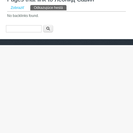
Primárne karty
Zobraziť
Odkazujúce heslá
(aktívna karta)
No backlinks found.
Vyhľadávanie
Hľadať