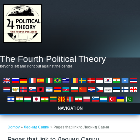
Skočiť na hlavný obsah
The Fourth Political Theory
beyond left and right but against the center
NAVIGATION
Nachádzate sa tu
Domov
»
Леонид Савин
» Pages that link to Леонид Савин
Pages that link to Леонид Савин