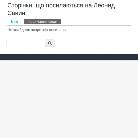
Сторінки, що посилаються на Леонид
Савин
Первинні вкладки
Вид
Посилання сюди
(активна вкладка)
Не знайдено зворотніх посилань.
Пошукова форма
Пошук