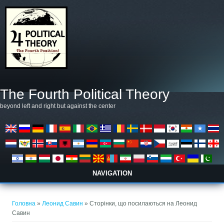
Перейти до основного матеріалу
The Fourth Political Theory
beyond left and right but against the center
NAVIGATION
Ви є тут
Головна
»
Леонид Савин
» Сторінки, що посилаються на Леонид
Савин